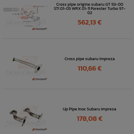
Cross pipe origine subaru GT 93-00
STI 01-05 WRX 01-11 Forester Turbo 97-
02
Prix
562,13 €
Cross pipe subaru impreza
Prix
110,66 €
Up Pipe Inox Subaru Impreza
Prix
178,08 €