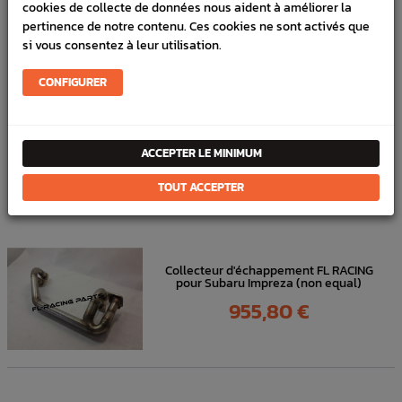
cookies de collecte de données nous aident à améliorer la
Référence :
2560
pertinence de notre contenu. Ces cookies ne sont activés que
si vous consentez à leur utilisation.
FICHE TECHNIQUE
CONFIGURER
Échappement
Intermédiaires & Silencieux
ACCEPTER LE MINIMUM
DANS
LA MÊME
TOUT ACCEPTER
CATÉGORIE
Collecteur d'échappement FL RACING
pour Subaru Impreza (non equal)
Prix
955,80 €