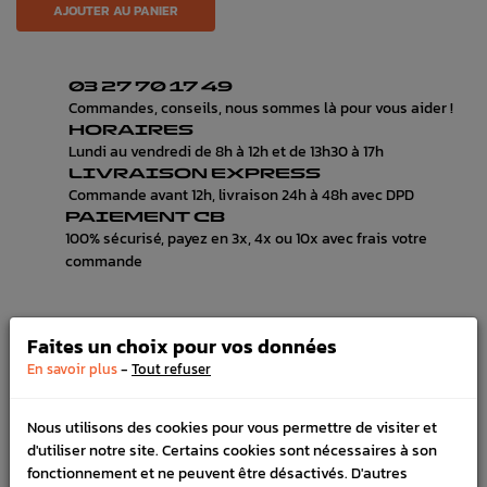
AJOUTER AU PANIER
03 27 70 17 49
Commandes, conseils, nous sommes là pour vous aider !
HORAIRES
Lundi au vendredi de 8h à 12h et de 13h30 à 17h
LIVRAISON EXPRESS
Commande avant 12h, livraison 24h à 48h avec DPD
PAIEMENT CB
100% sécurisé, payez en 3x, 4x ou 10x avec frais votre
commande
Faites un choix pour vos données
DÉTAILS DU PRODUIT
-
En savoir plus
Tout refuser
LIVRAISON
Nous utilisons des cookies pour vous permettre de visiter et
VÉHICULES COMPATIBLE
d'utiliser notre site. Certains cookies sont nécessaires à son
fonctionnement et ne peuvent être désactivés. D'autres
Marque :
INVIDIA