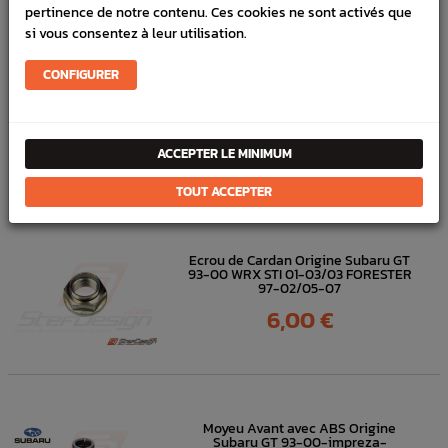
pertinence de notre contenu. Ces cookies ne sont activés que
FICHE TECHNIQUE
si vous consentez à leur utilisation.
Transmission
Capteurs, sondes
CONFIGURER
DANS
LA MÊME
ACCEPTER LE MINIMUM
CATÉGORIE
TOUT ACCEPTER
Ecrou de Cardan Origine Subaru GT
93-00 WRX STI 01-03/03 FORESTER
97-02/05-07
Prix
6,00 €
Moyeu Avant avec ABS Origine
Subaru GT 93-00-impreza-