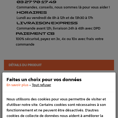
03 27 70 17 49
Commandes, conseils, nous sommes là pour vous aider !
HORAIRES
Lundi au vendredi de 8h à 12h et de 13h30 à 17h
LIVRAISON EXPRESS
Commande avant 12h, livraison 24h à 48h avec DPD
PAIEMENT CB
100% sécurisé, payez en 3x, 4x ou 10x avec frais votre
commande
DÉTAILS DU PRODUIT
LIVRAISON
Faites un choix pour vos données
-
En savoir plus
Tout refuser
VÉHICULES COMPATIBLE
SCHÉMA CONSTRUCTEUR
Nous utilisons des cookies pour vous permettre de visiter et
d'utiliser notre site. Certains cookies sont nécessaires à son
Marque :
SUBARU
fonctionnement et ne peuvent être désactivés. D'autres
Référence :
174
cookies de collecte de données nous aident à améliorer la