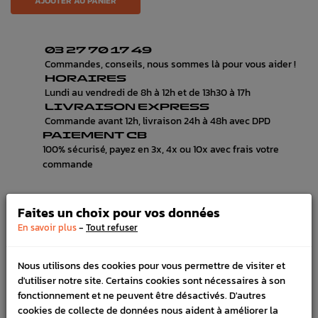
AJOUTER AU PANIER
03 27 70 17 49
Commandes, conseils, nous sommes là pour vous aider !
HORAIRES
Lundi au vendredi de 8h à 12h et de 13h30 à 17h
LIVRAISON EXPRESS
Commande avant 12h, livraison 24h à 48h avec DPD
PAIEMENT CB
100% sécurisé, payez en 3x, 4x ou 10x avec frais votre
commande
Faites un choix pour vos données
DÉTAILS DU PRODUIT
-
En savoir plus
Tout refuser
LIVRAISON
Nous utilisons des cookies pour vous permettre de visiter et
VÉHICULES COMPATIBLE
d'utiliser notre site. Certains cookies sont nécessaires à son
fonctionnement et ne peuvent être désactivés. D'autres
Référence :
2932
cookies de collecte de données nous aident à améliorer la