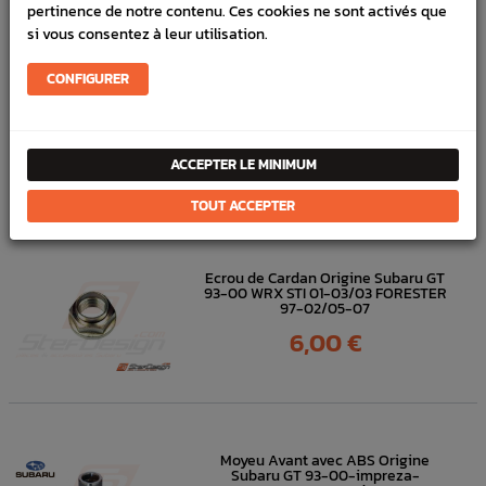
pertinence de notre contenu. Ces cookies ne sont activés que
FICHE TECHNIQUE
si vous consentez à leur utilisation.
Transmission
Capteurs, sondes
CONFIGURER
DANS
LA MÊME
ACCEPTER LE MINIMUM
CATÉGORIE
TOUT ACCEPTER
Ecrou de Cardan Origine Subaru GT
93-00 WRX STI 01-03/03 FORESTER
97-02/05-07
Prix
6,00 €
Moyeu Avant avec ABS Origine
Subaru GT 93-00-impreza-