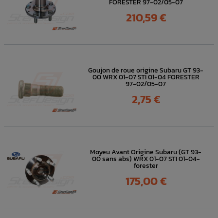
FORESTER 97-02/05-07
Prix
210,59 €
Goujon de roue origine Subaru GT 93-
00 WRX 01-07 STI 01-04 FORESTER
97-02/05-07
Prix
2,75 €
Moyeu Avant Origine Subaru (GT 93-
00 sans abs) WRX 01-07 STI 01-04-
forester
Prix
175,00 €