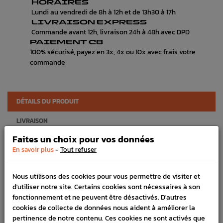
HORAIRES
Lundi au vendredi de 8h à 12h et de 13h30 à 17h
LIVRAISON EXPRESS
Commande avant 12h, livraison 24h à 48h avec DPD
PAIEMENT CB
100% sécurisé, payez en 3x, 4x ou 10x avec frais votre
commande
DÉTAILS DU PRODUIT
LIVRAISON
Faites un choix pour vos données
VÉHICULES COMPATIBLE
-
En savoir plus
Tout refuser
SCHÉMA CONSTRUCTEUR
Nous utilisons des cookies pour vous permettre de visiter et
Marque :
SUBARU
d'utiliser notre site. Certains cookies sont nécessaires à son
Référence :
4167
fonctionnement et ne peuvent être désactivés. D'autres
cookies de collecte de données nous aident à améliorer la
FICHE TECHNIQUE
pertinence de notre contenu. Ces cookies ne sont activés que