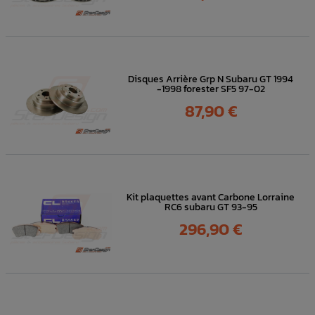
Disques Arrière Grp N Subaru GT 1994
-1998 forester SF5 97-02
Prix
87,90 €
Kit plaquettes avant Carbone Lorraine
RC6 subaru GT 93-95
Prix
296,90 €