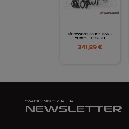
Kit ressorts courts H&R -
50mm GT 93-00
Prix
341,89 €
S'ABONNER À LA
NEWSLETTER