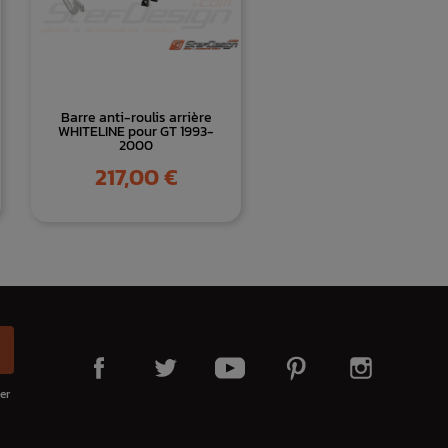
Barre anti-roulis arrière
WHITELINE pour GT 1993-
2000
Prix
217,00 €
er