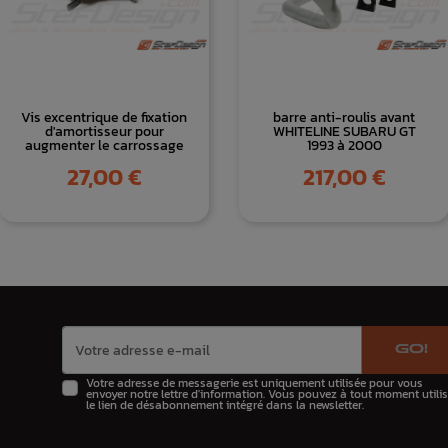
Vis excentrique de fixation
barre anti-roulis avant
d'amortisseur pour
WHITELINE SUBARU GT
augmenter le carrossage
1993 à 2000
Prix
Prix
27,00 €
217,00 €
GO!
Votre adresse de messagerie est uniquement utilisée pour vous
envoyer notre lettre d'information. Vous pouvez à tout moment utilis
le lien de désabonnement intégré dans la newsletter.