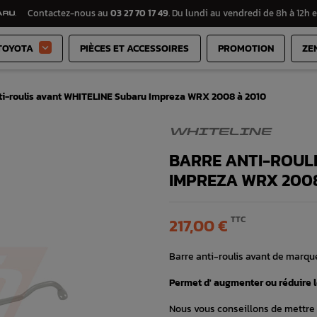
Contactez-nous au
03 27 70 17 49
. Du lundi au vendredi de 8h à 12h e
TOYOTA
PIÈCES ET ACCESSOIRES
PROMOTION
ZE

ti-roulis avant WHITELINE Subaru Impreza WRX 2008 à 2010
WHITELINE
BARRE ANTI-ROULI
IMPREZA WRX 2008
TTC
217,00 €
Barre anti-roulis avant de marq
Permet d' augmenter ou réduire l
Nous vous conseillons de mettre l