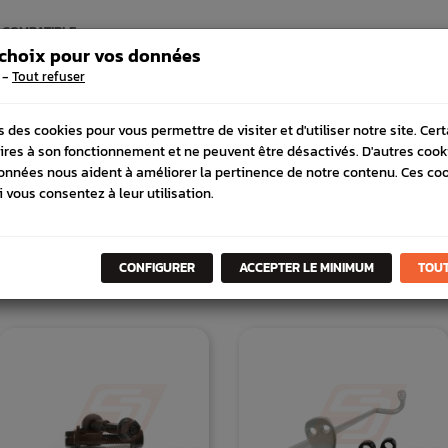
 COMPATIBLE
 choix pour vos données
-
Tout refuser
s des cookies pour vous permettre de visiter et d'utiliser notre site. Cer
ires à son fonctionnement et ne peuvent être désactivés. D'autres cook
onnées nous aident à améliorer la pertinence de notre contenu. Ces co
i vous consentez à leur utilisation.
DANS
LA MÊME
CATÉGORI
CONFIGURER
ACCEPTER LE MINIMUM
TOUT