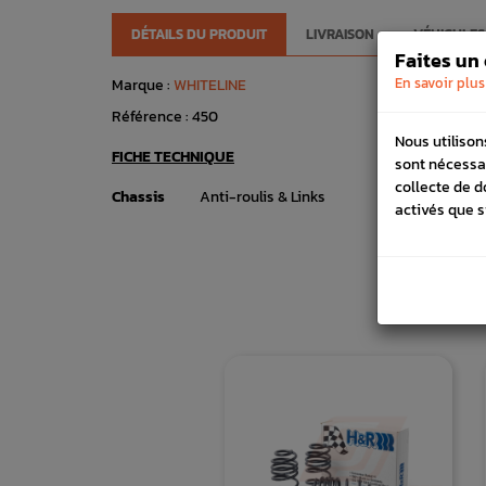
DÉTAILS DU PRODUIT
LIVRAISON
VÉHICULES
Faites un
En savoir plus
Marque :
WHITELINE
Référence :
450
Nous utilison
FICHE TECHNIQUE
sont nécessa
collecte de d
Chassis
Anti-roulis & Links
activés que s