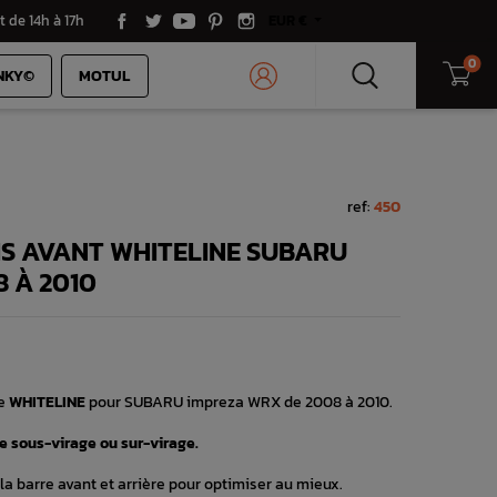
t de 14h à 17h
EUR €
0
NKY©
MOTUL
ref:
450
S AVANT WHITELINE SUBARU
 À 2010
ue
WHITELINE
pour SUBARU impreza WRX de 2008 à 2010.
e sous-virage ou sur-virage.
a barre avant et arrière pour optimiser au mieux.