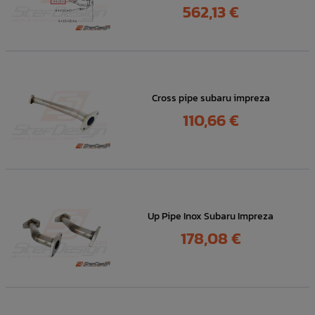
Prix
562,13 €
Cross pipe subaru impreza
Prix
110,66 €
Up Pipe Inox Subaru Impreza
Prix
178,08 €