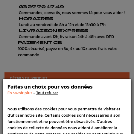
03 27 70 17 49
Commandes, conseils, nous sommes là pour vous aider !
HORAIRES
Lundi au vendredi de 8h à 12h et de 13h30 à 17h
LIVRAISON EXPRESS
Commande avant 12h, livraison 24h à 48h avec DPD
PAIEMENT CB
100% sécurisé, payez en 3x, 4x ou 10x avec frais votre
commande
DÉTAILS DU PRODUIT
Faites un choix pour vos données
LIVRAISON
-
En savoir plus
Tout refuser
VÉHICULES COMPATIBLE
Nous utilisons des cookies pour vous permettre de visiter et
Référence :
1728
d'utiliser notre site. Certains cookies sont nécessaires à son
fonctionnement et ne peuvent être désactivés. D'autres
En stock :
4
cookies de collecte de données nous aident à améliorer la