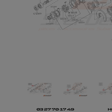
03 27 70 17 49
H