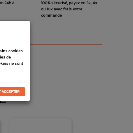
on 24h à
100% sécurisé, payez en 3x, 4x
ou 10x avec frais votre
commande
tains cookies
ies de
okies ne sont
 ACCEPTER
E