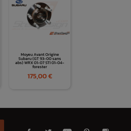
Moyeu Avant Origine
Subaru (GT 93-00 sans
abs) WRX 01-07 STI 01-04-
forester
Prix
175,00 €