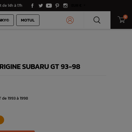
t de 14h à 17h
EUR €
0
NKY©
MOTUL
RIGINE SUBARU GT 93-98
 de 1993 à 1998