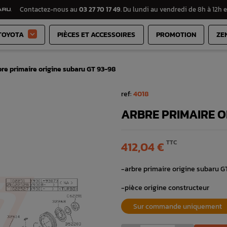
Contactez-nous au
03 27 70 17 49
. Du lundi au vendredi de 8h à 12h e
TOYOTA
PIÈCES ET ACCESSOIRES
PROMOTION
ZE

re primaire origine subaru GT 93-98
ref:
4018
ARBRE PRIMAIRE O
TTC
412,04 €
-arbre primaire origine subaru GT
-pièce origine constructeur
Sur commande uniquement