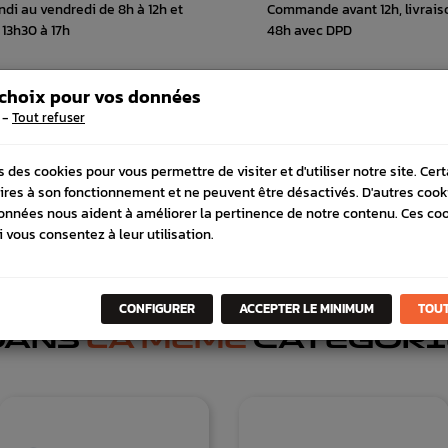
ndi au vendredi de 8h à 12h et
Commande avant 12h, livrais
 13h30 à 17h
48h avec DPD
 choix pour vos données
-
Tout refuser
 COMPATIBLE
SCHÉMA CONSTRUCTEUR
s des cookies pour vous permettre de visiter et d'utiliser notre site. Cer
ires à son fonctionnement et ne peuvent être désactivés. D'autres cook
onnées nous aident à améliorer la pertinence de notre contenu. Ces co
i vous consentez à leur utilisation.
CONFIGURER
ACCEPTER LE MINIMUM
TOUT
DANS
LA MÊME
CATÉGORI