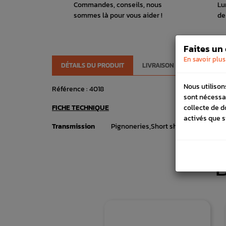
Commandes, conseils, nous
Lu
sommes là pour vous aider !
de
Faites un
En savoir plus
DÉTAILS DU PRODUIT
LIVRAISON
VÉHICULES
Nous utilison
Référence :
4018
sont nécessa
FICHE TECHNIQUE
collecte de d
activés que s
Transmission
Pignoneries,Short shifter