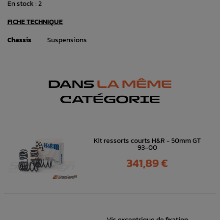
En stock :
2
FICHE TECHNIQUE
Chassis
Suspensions
DANS
LA MÊME
CATÉGORIE
Kit ressorts courts H&R - 50mm GT
93-00
Prix
341,89 €
Vis excentrique de fixation