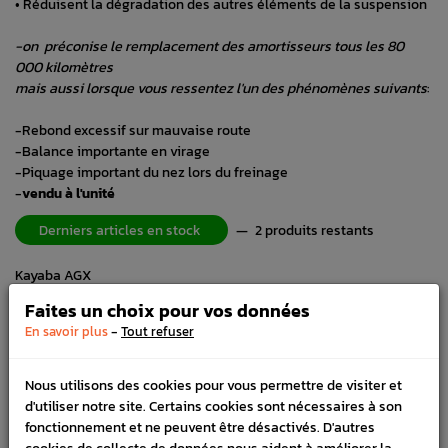
• Réduisent la dégradation des autres éléments de la suspension
-on préconise le remplacement des amortisseurs tous les 80
000 kilomètres
mais aussi lorsque vous ressentez l'un des phénomènes suivants
:
-Rebond excessif sur mauvaise route
-Balance importante en virage
-Piquage important du nez lors du freinage
-
vendu à l'unité
Derniers articles en stock
—
2 produits restants
Kayaba AGX
Faites un choix pour vos données
-
En savoir plus
Tout refuser
-
+
Nous utilisons des cookies pour vous permettre de visiter et
d'utiliser notre site. Certains cookies sont nécessaires à son
AJOUTER AU PANIER
fonctionnement et ne peuvent être désactivés. D'autres